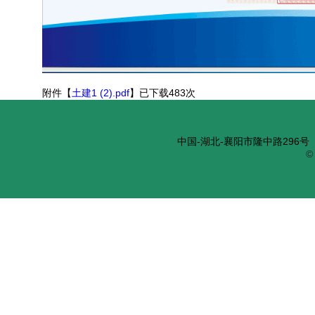
附件【
土建1 (2).pdf
】已下载
483
次
中国-湖北-襄阳市隆中路296号 邮