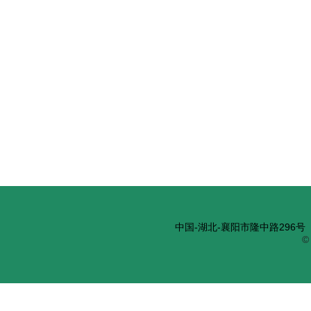
中国-湖北-襄阳市隆中路296号 邮